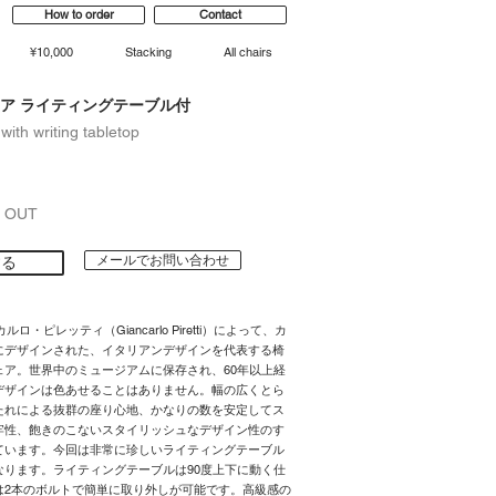
How to order
Contact
¥10,000
Stacking
All chairs
ア ライティングテーブル付
 with writing tabletop
D OUT
メールでお問い合わせ
する
ルロ・ピレッティ（Giancarlo Piretti）によって、カ
にデザインされた、イタリアンデザインを代表する椅
ェア。世界中のミュージアムに保存され、60年以上経
デザインは色あせることはありません。幅の広くとら
たれによる抜群の座り心地、かなりの数を安定してス
牢性、飽きのこないスタイリッシュなデザイン性のす
ています。今回は非常に珍しいライティングテーブル
なります。ライティングテーブルは90度上下に動く仕
は2本のボルトで簡単に取り外しが可能です。高級感の