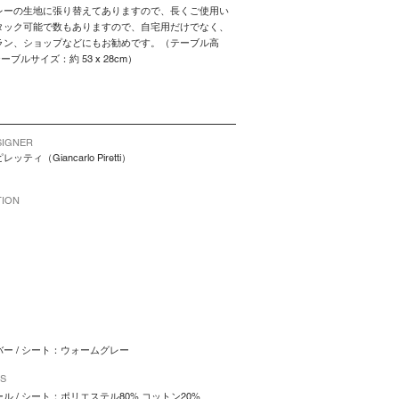
レーの生地に張り替えてありますので、長くご使用い
タック可能で数もありますので、自宅用だけでなく、
ラン、ショップなどにもお勧めです。（テーブル高
ーブルサイズ：約 53 x 28cm）
IGNER
ィ（Giancarlo Piretti）
TION
ー / シート：ウォームグレー
LS
ル / シート：ポリエステル80% コットン20%