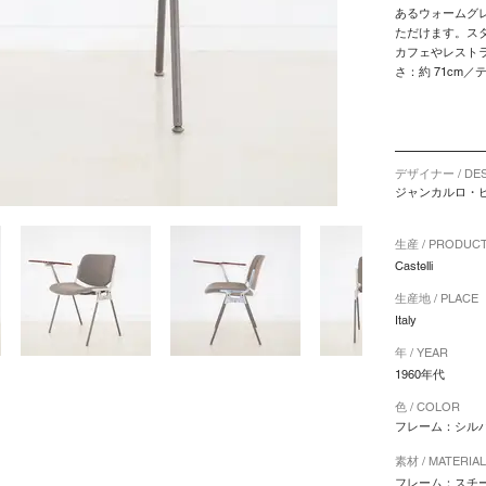
あるウォームグ
ただけます。ス
カフェやレスト
さ：約 71cm／テ
デザイナー / DES
ジャンカルロ・ピレッテ
生産 / PRODUC
Castelli
生産地 / PLACE
Italy
年 / YEAR
1960年代
色 / COLOR
フレーム：シルバ
素材 / MATERIA
フレーム：スチー