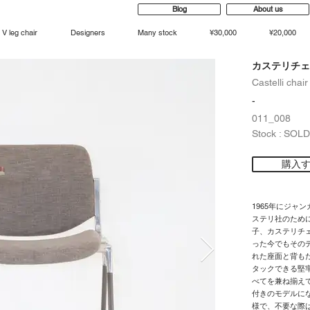
Blog
About us
V leg chair
Designers
Many stock
¥30,000
¥20,000
カステリチェ
Castelli chair
-
011_008
Stock : SOL
購入
1965年にジャンカ
ステリ社のため
子、カステリチ
った今でもその
れた座面と背も
タックできる堅
べてを兼ね揃え
付きのモデルに
様で、不要な際