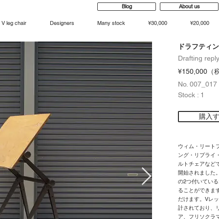
Blog
About us
V leg chair
Designers
Many stock
¥30,000
¥20,000
ドラフティン
Drafting repl
¥150,000
No. 007_017
Stock : 1
購入
ウィム・リートフェ
ング・リプライ・
ルトチェアなどで有
開始されました。フ
の2つ付いてい
ることができま
だけます。Vレ
計されており、
ア、フリソクラ