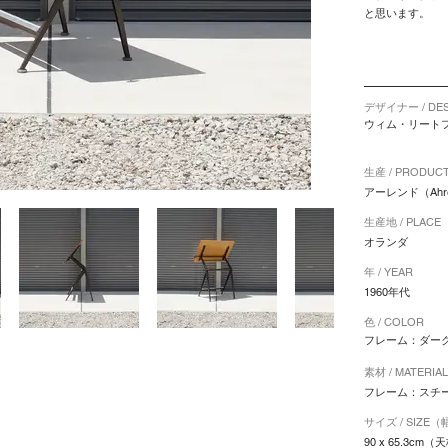
と思います。
デザイナー / DES
ウィム・リートフェル
生産 / PRODUC
アーレンド（Ahrend
生産地 / PLACE
オランダ
年 / YEAR
1960年代
色 / COLOR
フレーム：ダー
素材 / MATERIA
フレーム：スチー
サイズ / SIZE（
90 x 65.3cm