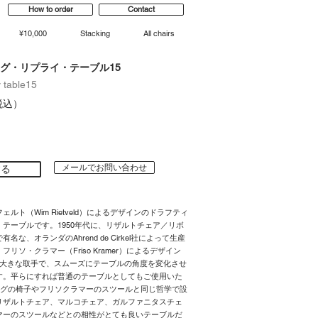
How to order
Contact
¥10,000
Stacking
All chairs
グ・リプライ・テーブル15
y table15
（税込）
メールでお問い合わせ
する
ルト（Wim Rietveld）によるデザインのドラフティ
テーブルです。1950年代に、リザルトチェア／リボ
名な、オランダのAhrend de Cirkel社によって生産
リソ・クラマー（Friso Kramer）によるデザイン
る大きな取手で、スムーズにテーブルの角度を変化させ
す。平らにすれば普通のテーブルとしてもご使用いた
ッグの椅子やフリソクラマーのスツールと同じ哲学で設
リザルトチェア、マルコチェア、ガルファニタスチェ
マーのスツールなどとの相性がとても良いテーブルだ