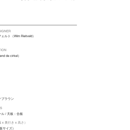
IGNER
ト（Wim Rietveld）
TION
 de cirkel）
クブラウン
LS
ル / 天板：合板
幅 x 奥行き x 高さ）
（天板サイズ）