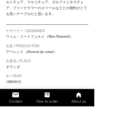
ルトチェア、マルコチェア、ガルファニタスチェ
ア、フリソクラマーのスツールなどとの相性がとて
も良いテーブルだと思います。
デザイナー / DESIGNER
ウィム・リートフェルト（Wim Rietveld）
生産 / PRODUCTION
アーレンド（Ahrend de cirkel）
生産地 / PLACE
オランダ
年 / YEAR
1960年代
色 / COLOR
フレーム：ライトグレー
Contact
How to order
About us
素材 / MATERIALS
フレーム：スチール / 天板：合板
サイズ / SIZE（幅 x 奥行き x 高さ）
100.4 x 75.4cm（天板サイズ）