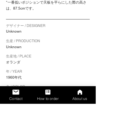
*一番低いポジションで天板を平らにした際の高さ
は、87.5cmです。
デザイナー / DESIGNER
Unknown
生産 / PRODUCTION
Unknown
生産地 / PLACE
オランダ
年 / YEAR
1960年代
色 / COLOR
フレーム：メタル
Contact
How to order
About us
素材 / MATERIALS
フレーム：スチール / 天板：合板
サイズ / SIZE（幅 x 奥行き x 高さ）
100 x 75cm（天板サイズ）
​シートの高さ / SEAT HEIGHT