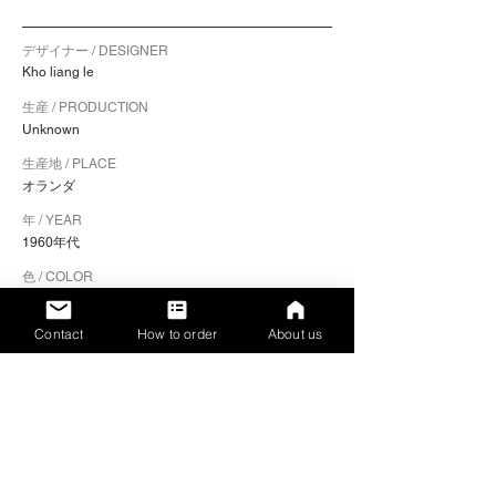
デザイナー / DESIGNER
Kho liang le
生産 / PRODUCTION
Unknown
生産地 / PLACE
オランダ
年 / YEAR
1960年代
色 / COLOR
フレーム：グレー / シート：ブラウン
Contact
How to order
About us
素材 / MATERIALS
フレーム：スチール / シート：プライウッド
サイズ / SIZE（幅 x 奥行き x 高さ）
50 x 54 x 76 cm
​シートの高さ / SEAT HEIGHT
45.5 cm