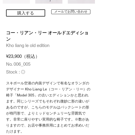
メールでお問い合わせ
購入する
コー・リアン・リー オールドエディショ
ン
Kho liang le old edition
¥23,900（税込）
No. 006_005
Stock : ◎
スキポール空港の内装デザインで有名なオランダの
デザイナー Kho Liang Le（コー・リアン・リー）の
椅子「Model 305」の古いエディションかと思われ
ます。同じシリーズでもそれぞれ微妙に形の違いが
あるのですが、こちらのモデルはバックシートの形
が楕円形で、よりミッドセンチュリーな雰囲気で
す。非常に座りやすい実用的な椅子です。※数があ
りますので、お店や事務所用にまとめてお求めいだ
たけます。