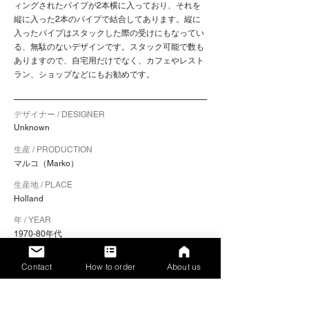
ィングされたパイプが2本横に入っており、それを
縦に入った2本のパイプで結合してあります。縦に
入ったパイプはスタックした際の受けにもなってい
る、無駄のないデザインです。スタック可能で数も
ありますので、自宅用だけでなく、カフェやレスト
ラン、ショップなどにもお勧めです。
デザイナー / DESIGNER
Unknown
生産 / PRODUCTION
マルコ（Marko）
生産地 / PLACE
Holland
年 / YEAR
1970-80年代
色 / COLOR
Contact
How to order
About us
フレーム：ブラック / シート：ブラウン
素材 / MATERIALS
フレーム：スチール / シート：プライウッド