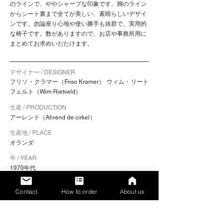
のラインで、ややシャープな印象です。脚のライン
からシート裏まで全てが美しい、素晴らしいデザイ
ンです。勿論座り心地や使い勝手も抜群で、実用的
な椅子です。数がありますので、お店や事務所用に
まとめてお求めいだたけます。
デザイナー / DESIGNER
フリソ・クラマー​（Friso Kramer） ウィム・リート
フェルト（Wim Rietveld）
生産 / PRODUCTION
アーレンド（Ahrend de cirkel）
生産地 / PLACE
オランダ
年 / YEAR
1970年代
色 / COLOR
Contact
How to order
About us
フレーム：オフホワイト / シート：ブラウン
素材 / MATERIALS
フレーム：スチール / シート：プライウッド