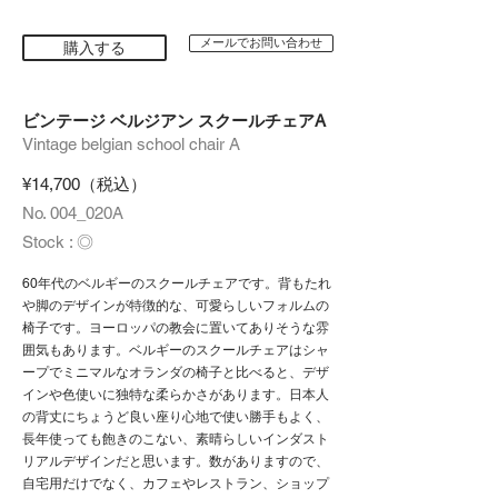
メールでお問い合わせ
購入する
ビンテージ ベルジアン スクールチェアA
Vintage belgian school chair A
¥14,700（税込）
No. 004_020A
Stock : ◎
60年代のベルギーのスクールチェアです。背もたれ
や脚のデザインが特徴的な、可愛らしいフォルムの
椅子です。ヨーロッパの教会に置いてありそうな雰
囲気もあります。ベルギーのスクールチェアはシャ
ープでミニマルなオランダの椅子と比べると、デザ
インや色使いに独特な柔らかさがあります。日本人
の背丈にちょうど良い座り心地で使い勝手もよく、
長年使っても飽きのこない、素晴らしいインダスト
リアルデザインだと思います。数がありますので、
自宅用だけでなく、カフェやレストラン、ショップ