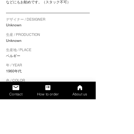
などにもお勧めです。（スタック不可）
デザイナー / DESIGNER
Unknown
生産 / PRODUCTION
Unknown
生産地 / PLACE
ベルギー
年 / YEAR
1960年代
色 / COLOR
フレーム：グレー / シート：ブラウン
Contact
How to order
About us
素材 / MATERIALS
フレーム：スチール / シート：プライウッド
サイズ / SIZE（幅 x 奥行き x 高さ）
40 x 44 x 82.5 cm
​シートの高さ / SEAT HEIGHT
44 cm