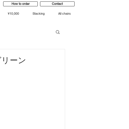
How to order
Contact
¥10,000
Stacking
All chairs
 グリーン