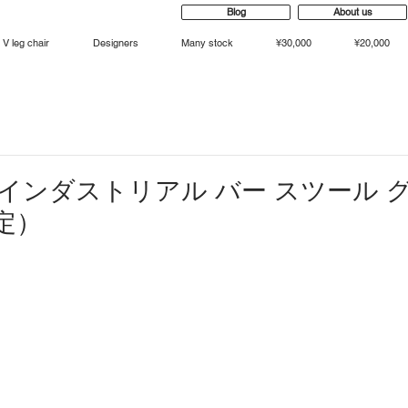
Blog
About us
V leg chair
Designers
Many stock
¥30,000
¥20,000
GR インダストリアル バー スツール
定）