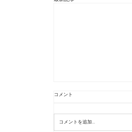
商品出荷に関して
コメント
現在月に1回の商品出荷となって
おります。 メール にてご連絡い
ただけましたら出荷のタイミング
コメントを追加…
を個別に回答させていただきま