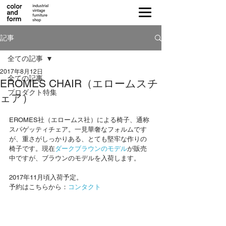
記事
全ての記事
2017年8月12日
全ての記事
EROMES CHAIR（エロームスチ
プロダクト特集
ェア）
EROMES社（エロームス社）による椅子、通称
スパゲッティチェア。一見華奢なフォルムです
が、重さがしっかりある、とても堅牢な作りの
椅子です。現在
ダークブラウンのモデル
が販売
中ですが、ブラウンのモデルを入荷します。
2017年11月頃入荷予定。
予約はこちらから：
コンタクト