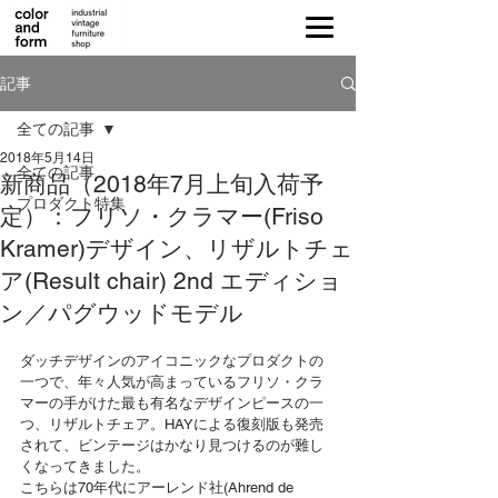
記事
全ての記事
2018年5月14日
全ての記事
新商品（2018年7月上旬入荷予
プロダクト特集
定）：フリソ・クラマー(Friso
Kramer)デザイン、リザルトチェ
ア(Result chair) 2nd エディショ
ン／パグウッドモデル
ダッチデザインのアイコニックなプロダクトの
一つで、年々人気が高まっているフリソ・クラ
マーの手がけた最も有名なデザインピースの一
つ、リザルトチェア。HAYによる復刻版も発売
されて、ビンテージはかなり見つけるのが難し
くなってきました。
こちらは70年代にアーレンド社(Ahrend de 