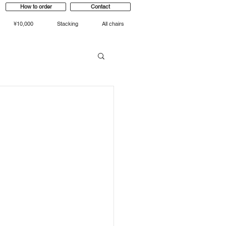
How to order
Contact
¥10,000
Stacking
All chairs