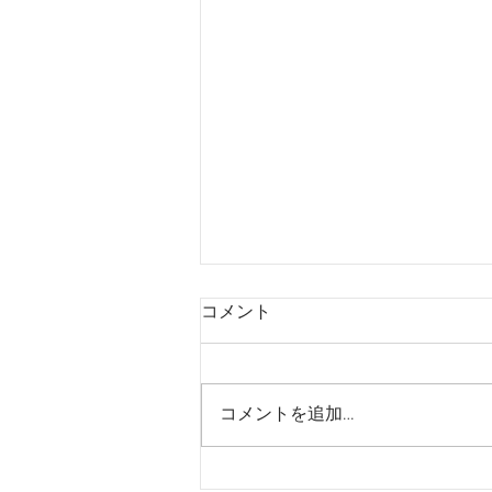
商品出荷に関して
コメント
現在月に1回の商品出荷となって
おります。 メール にてご連絡い
ただけましたら出荷のタイミング
コメントを追加…
を個別に回答させていただきま
す。ご不便をおかけしますが、何
卒よろしくお願いいたします。