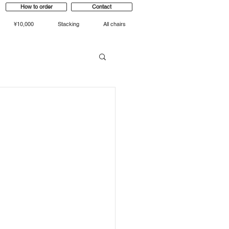
How to order
Contact
¥10,000
Stacking
All chairs