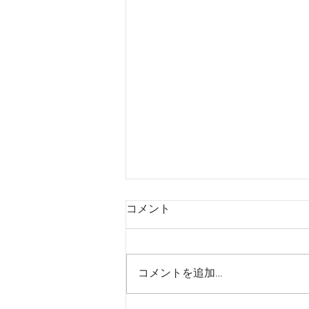
商品出荷に関して
コメント
現在月に1回の商品出荷となって
おります。 メール にてご連絡い
ただけましたら出荷のタイミング
コメントを追加…
を個別に回答させていただきま
す。ご不便をおかけしますが、何