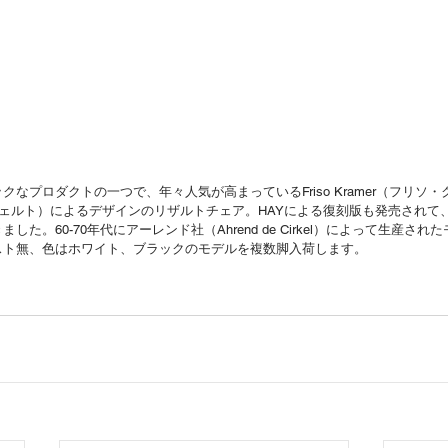
なプロダクトの一つで、年々人気が高まっているFriso Kramer（フリソ・ク
リートフェルト）によるデザインのリザルトチェア。HAYによる復刻版も発売され
た。60-70年代にアーレンド社（Ahrend de Cirkel）によって生産さ
スト無、色はホワイト、ブラックのモデルを複数脚入荷します。
。